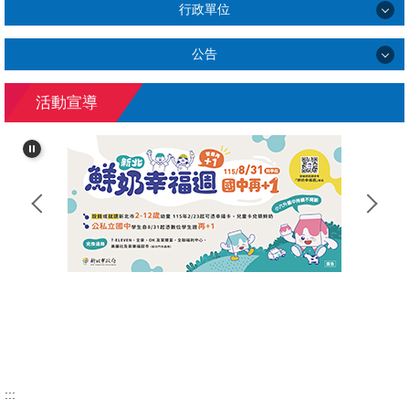
行政單位
行政單位
公告
公告
教務處
活動宣導
公告專區
學務處
總務處
輔導處
錦和附幼
:::