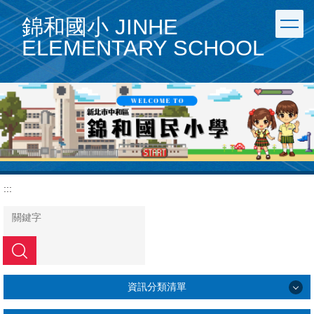
跳
錦和國小 JINHE
到
主
ELEMENTARY SCHOOL
要
內
容
區
:::
搜尋
資訊分類清單