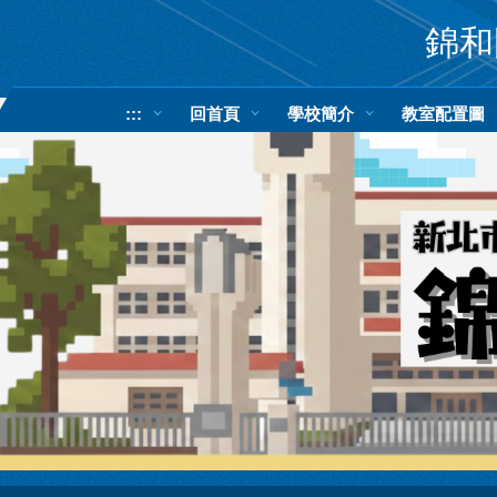
跳
錦和國
到
主
要
內
:::
回首頁
學校簡介
教室配置圖
容
區