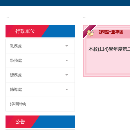
:::
:::
行政單位
課程計畫專區
教務處
本校(114)學年度第
學務處
總務處
輔導處
錦和附幼
公告