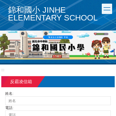
跳
錦和國小 JINHE
到
主
ELEMENTARY SCHOOL
要
內
容
區
:::
反霸凌信箱
姓名:
電話: