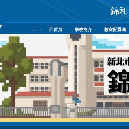
跳
錦和國
到
主
要
內
:::
回首頁
學校簡介
教室配置圖
容
區